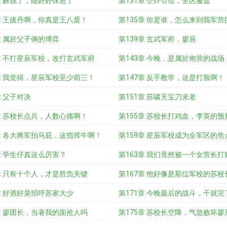
章 解脱了，能好好休息了
第131章 空炸引信，全区覆盖
章 王拔丹啊，你真是王八蛋！
第135章 你是谁，怎么来到我军营
章 属於父子俩的博弈
第139章 玄武军府，廖辰
章 不打星辰军校，改打玄武军府
第143章 今晚，是属於炮营的战场
章 我觉得，星辰军校至少前三！
第147章 反手教学，这是打脸啊！
章 父子对决
第151章 苏啸天宝刀未老
章 苏校长点兵，人数心痛啊！
第155章 苏校长打鸡血，李英的预
章 各大將军拍马屁，这指挥牛啊！
第159章 星辰军校成为全军区的焦
章 学生仔真这么厉害？
望
第163章 我们竟然被一个女营长打
章 只有十个人，才是胜负关键
第167章 他好像是那位军校的苏校
章 好酒好菜招呼苏家大少
第171章 今晚最后的战斗，干就完
章 廖团长，当著我的面抢人吗
第175章 苏校长空降，气急败坏廖