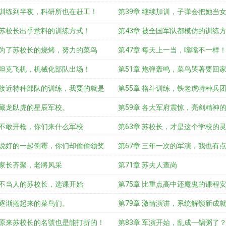
章 训练到半夜，科研所也在赶工！
第39章 继续加训，子弹会把她当
章 苏校长出乎意料的训练方式！
第43章 被全国军队都模仿的训练
章 为了苏校长的烧烤，努力的菜鸟
第47章 每天上一当，噹噹不一样
章 坦克飞机，机械化部队出场！
第51章 炮弹轰鸣，菜鸟哭著要回
章 接近特种部队的训练，我要的就是
第55章 格斗训练，铁老虎特种兵
 藏龙臥虎的星辰军校。
第59章 各大军府震惊，亮剑精神
章 不敢开枪，你们来什么军校
第63章 苏校长，才是这个学校的
章 说好的一起倒霉，你们却偷偷领奖
第67章 三年一次的军演，我也有
 家长齐聚，老將风采
第71章 苏夫人查岗
章 不当人的苏校长，选课开始
第75章 比重点高中还魔鬼的课程
 逐渐捲起来的菜鸟们。
第79章 激情演讲，系统解锁新成
章 原来苏校长的名號也是能打折的！
第83章 军演开始，乱成一锅粥了