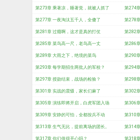
第273章 乘著凉，睡著觉，就被人抓了
第274
第277章 一夜淘汰五千人，全傻了
第278
第281章 过癮啊，这才是真的打仗
第282
第285章 菜鸟高一尺，老鸟高一丈
第286
第289章 大雨之下，绝境的菜鸟
第290
第293章 每学期招生两批人的军校？
第294
第297章 授勋结束，战场的检验？
第298
第301章 实战的震慑，家长们麻了
第302
第305章 演练即將开启，白虎军团入场
第306
第309章 安静的可怕，全都按兵不动
第310
第313章 生气无比，提前离场的团长。
第314
第317章 你们值得开心吗？
第318