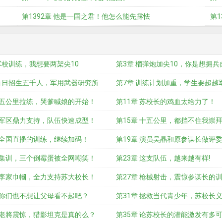
第1392章 他是一国之君！他怎么能先露怯
第1
军校训练，我想要两架尖10
第3章 榴弹炮加尖10，你是想拥兵
 首日招生五千人，军用武器研究所
第7章 训练计划加重，学生要超越
章 五公里拉练，哭爹喊娘的开始！
第11章 苏校长的鸡血太给力了！
章 军区鼎力支持，队伍快速成型！
第15章 十五公里，都挡不住我崇
章 全国直播的训练，继续加码！
长！
第19章 演员吴晶和原参谋长做评
章 集训，三个倒霉蛋被全网嘲笑！
第23章 这支队伍，越来越有样!
章 李家巾幗，全力支持苏大校长！
第27章 枪械射击，震惊参谋长的
章 你们也不想让父母看不起吧？
第31章 拯救当代青少年，苏校长
章 老將震惊，猎影坦克是真的么？
辞！
第35章 论苏校长的潜能激发有多