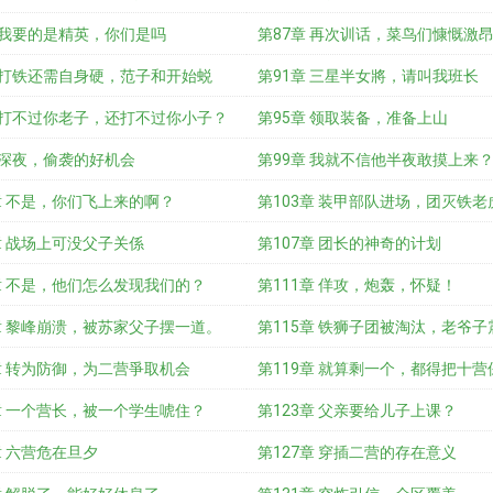
 我要的是精英，你们是吗
第87章 再次训话，菜鸟们慷慨激
章 打铁还需自身硬，范子和开始蜕
第91章 三星半女將，请叫我班长
章 打不过你老子，还打不过你小子？
第95章 领取装备，准备上山
 深夜，偷袭的好机会
第99章 我就不信他半夜敢摸上来
章 不是，你们飞上来的啊？
第103章 装甲部队进场，团灭铁老
章 战场上可没父子关係
第107章 团长的神奇的计划
章 不是，他们怎么发现我们的？
第111章 佯攻，炮轰，怀疑！
章 黎峰崩溃，被苏家父子摆一道。
第115章 铁狮子团被淘汰，老爷子
章 转为防御，为二营爭取机会
第119章 就算剩一个，都得把十营
章 一个营长，被一个学生唬住？
第123章 父亲要给儿子上课？
章 六营危在旦夕
第127章 穿插二营的存在意义