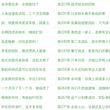
章 余诗曼也来，全都集结了
第227章 战术组合的恐怖
章 人体连接电话线，三个活宝很惨
第231章 让苏校长都不敢说的事
章 妈，我要报考星辰军校，我要立
第235章 富豪组团要捐款，只为谋
章 全网跪求苏校长，继续扩招
第239章 果然是一家人，老將军太
章 虽是惨败，但也是胜利！
第243章 第二支战队，新生即將入
章 李英的组队，最优秀的人最难
第247章 餐厅风波，新菜鸟们的攀
章 老兵在新兵面前装，这也太帅了
第251章 只有分组，才能让所有人
章 新的科研武器可以安排在坦克
第255章 今天迟到的幸运儿是谁
章 反套路的苏校长，学生们纠结
第259章 余诗曼：你身上有很多人
章 一个月完了又一个月，都崩溃了
第263章 你们不想做废物，就继续
章 艰难的等待，考核如约而至。
第267章 这个计划要成功，军队都
章 学长和学弟打，这才是考核
第271章 全体上山，这届还是让苏