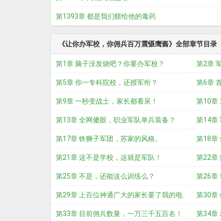
第1393章 都是我们餵给他的毒药
《让你办军校，你佣兵百万震慑鹰酱》全部章节目录
第1章 脑子没发烧吧？你要办军校？
第2章 
第5章 你一专科院校，还授军衔？
第6章
第9章 一秒变战士，家长都看呆！
第10
第13章 全网傻眼，职业军队单兵装备？
第14
第17章 铁狮子军团，苏家的风格。
第18
第21章 这不是学校，这就是军队！
第22
第25章 不是，还能这么训练么？
第26
第29章 上百位神通广大的家长要了我的电
第30
话？
第33章 目前佣兵数量，一万三千五百名！
第34