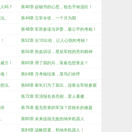
女人吗？
第40章 赵秘书的心思，狙击手候选区！
方法。
第44章 立军令状，一个月为期
！
第48章 军府参谋当评委，最公平的考核！
家！
第52章 尖10出动，让人心惊的考核！
团
第56章 热血训话，星辰军校的亮剑精神
的威力！
第60章 用了我的兵，装备也想拿走？
灵魂！
第64章 月考核结束，菜鸟们欢呼
点想法。
第68章 家长们为了装比，连夜去军校参观
第72章 军演报名表亮相，眾人看傻
安排
第76章 毫无胜算的军演？苏校长的难题
就。
第80章 未来战场无敌的纳米机器人
？
第84章 战略部署，和纳米机器人！