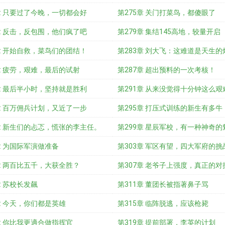
章 只要过了今晚，一切都会好
望
第275章 关门打菜鸟，都傻眼了
章 反击，反包围，他们疯了吧
第279章 集结145高地，较量开启
章 开始自救，菜鸟们的团结！
第283章 刘大飞：这难道是天生的
章 疲劳，艰难，最后的试射
第287章 超出预料的一次考核！
章 最后半小时，坚持就是胜利
第291章 从来没觉得十分钟这么艰
章 百万佣兵计划，又近了一步
第295章 打压式训练的新生有多牛
章 新生们的忐忑，慌张的李主任。
第299章 星辰军校，有一种神奇的
章 为国际军演做准备
第303章 军区有望，四大军府的挑
章 两百比五千，大获全胜？
第307章 老爷子上强度，真正的对
章 苏校长发飆
第311章 董团长被指著鼻子骂
章 今天，你们都是英雄
第315章 临阵脱逃，应该枪毙
章 你比我更適合做指挥官
第319章 提前部署，李英的计划