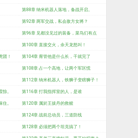
昂
第88章 纳米机器人落地，备战开启。
第92章 两军交战，私会敌方女將？
第96章 见都没见过的装备，菜鸟们有点
？
慌！
第100章 直接交火，余天龙怒叫！
虎团！
第104章 甭管他是什么长，干就完了
第108章 占一个高地，让两个军区慌
第112章 纳米机器人，铁狮子变瞎狮子！
震惊。
第116章 打我指挥室的人，是谁
保住。
第120章 属於王拔丹的救赎
第124章 战前总动员，三道防线
第128章 必须把两个坦克搞了！