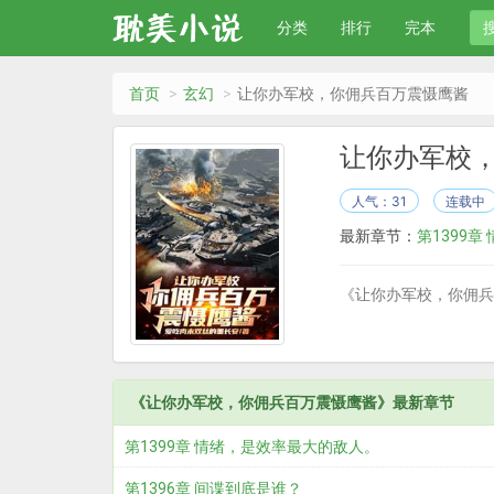
分类
排行
完本
首页
玄幻
让你办军校，你佣兵百万震慑鹰酱
让你办军校
人气：31
连载中
最新章节：
第1399
《让你办军校，你佣兵
《让你办军校，你佣兵百万震慑鹰酱》最新章节
第1399章 情绪，是效率最大的敌人。
第1396章 间谍到底是谁？