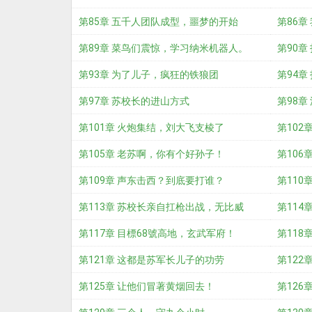
第85章 五千人团队成型，噩梦的开始
第86章
第89章 菜鸟们震惊，学习纳米机器人。
第90
第93章 为了儿子，疯狂的铁狼团
变。
第94
第97章 苏校长的进山方式
第98章
第101章 火炮集结，刘大飞支棱了
第102
第105章 老苏啊，你有个好孙子！
第106
第109章 声东击西？到底要打谁？
第110
第113章 苏校长亲自扛枪出战，无比威
第114
风！
第117章 目標68號高地，玄武军府！
第118
第121章 这都是苏军长儿子的功劳
第122
第125章 让他们冒著黄烟回去！
第126