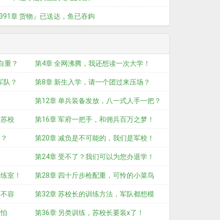
391章 货物』已送达，鱼已吞鉤
自重？
第4章 全网沸腾，我还想读一次大学！
军队？
第8章 新生入学，请一个团过来压场？
第12章 单兵装备发放，八一式人手一把？
拜苏校
第16章 军府一把手，和佣兵百万之梦！
委？
第20章 减负是不可能的，我们是军校！
第24章 受不了？我们可以为您办退学！
训练室！
第28章 四十斤步枪配重，可怜的小菜鸟
义不容
们！
第32章 苏校长的训练方法，军队都想模
可怕
仿！
第36章 另类训练，苏校长要装x了！