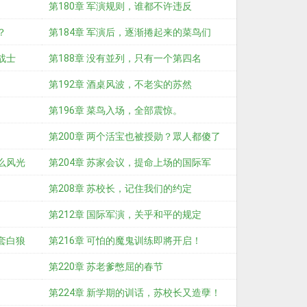
第180章 军演规则，谁都不许违反
？
第184章 军演后，逐渐捲起来的菜鸟们
战士
第188章 没有並列，只有一个第四名
第192章 酒桌风波，不老实的苏然
第196章 菜鸟入场，全部震惊。
第200章 两个活宝也被授勋？眾人都傻了
么风光
第204章 苏家会议，提命上场的国际军
演！
第208章 苏校长，记住我们的约定
第212章 国际军演，关乎和平的规定
套白狼
第216章 可怕的魔鬼训练即將开启！
第220章 苏老爹憋屈的春节
第224章 新学期的训话，苏校长又造孽！