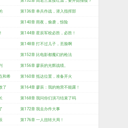
第132章 高老三直接红温，要开始报復？
的
第136章 单兵作战，潜入指挥部
第140章 雨夜，偷袭，惊险
！
第144章 星辰军校必胜，必胜！
第148章 打不过儿子，丟脸啊
第152章 比电影都魔幻的枪法
判
第156章 廖辰的光辉战绩。
点和希
第160章 抵达位置，准备开火
败了
第164章 廖辰：我的炮营不能露！
长
第168章 我问你们演习结束了吗
了
第172章 我去办件大事
辰
第176章 一人扭转大局！