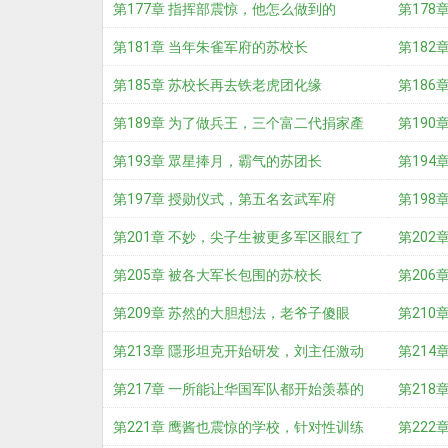
第177章 指挥部震惊，他怎么做到的
第178
第181章 当年朱雀军府的苏校长
第182
第185章 苏校长再去铁老虎团化缘
第186
第189章 为了做兵王，三个富二代捐家產
第190
第193章 眾星捧月，霸气的苏团长
第194
第197章 授勋仪式，第五名玄武军府
了。
第198
第201章 不妙，尖子生被更多军区眼红了
勋
第202
第205章 被各大军长包围的苏校长
第206
第209章 苏然的大胆想法，老爷子傻眼
强
第210
第213章 隱形坦克开始研发，刘主任激动
第214
坏了
第217章 一所能让华国军队都开始羡慕的
第218
军校。
第221章 鹰酱也震惊的学校，针对性训练
第222