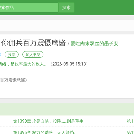
搜索
，你佣兵百万震慑鹰酱
/
爱吃肉末双丝的墨长安
投票
加入书架
章 情绪，是效率最大的敌人。
（2026-05-05 15:13）
百万震慑鹰酱》
第1398章 攻是自杀，投降……则是重生
第1
第1395章 权力的诱惑，无人能挡。
第1