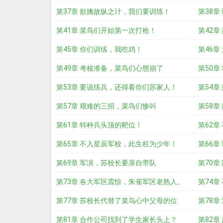
第37章 欲擒故纵之计，我们要训练！
第38
第41章 菜鸟们开始第一次打枪！
第42
第45章 你们训练，我吃鸡！
第46
第49章 考核准备，菜鸟们心態崩了
们！
第50
第53章 要说练兵，还得看你们苏家人！
第54
第57章 艰难的三招，菜鸟们惨叫
精英！
第58章
第61章 特种兵头顶的靶位！
第62
第65章 不入星辰军校，此生枉为少年！
第66
第69章 军演，苏校长要亲自带队
第70章
第73章 各大军区震惊，朱雀军区老熟人。
第74
第77章 苏校长代替了菜鸟心中父母的位
第78章
置？
第81章 合作公司找到了学生家长头上？
第82