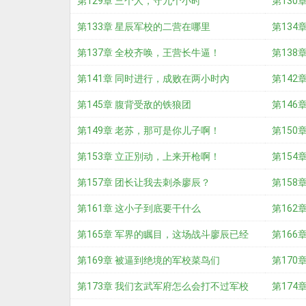
第129章 三个人，守九个小时
第130
第133章 星辰军校的二营在哪里
第134
第137章 全校齐唤，王营长牛逼！
第138
第141章 同时进行，成败在两小时內
第142
第145章 腹背受敌的铁狼团
了？
第146
第149章 老苏，那可是你儿子啊！
第150
第153章 立正別动，上来开枪啊！
第154
第157章 团长让我去刺杀廖辰？
第158
第161章 这小子到底要干什么
第162
第165章 军界的瞩目，这场战斗廖辰已经
第166
输了！
第169章 被逼到绝境的军校菜鸟们
第170
第173章 我们玄武军府怎么会打不过军校
第174