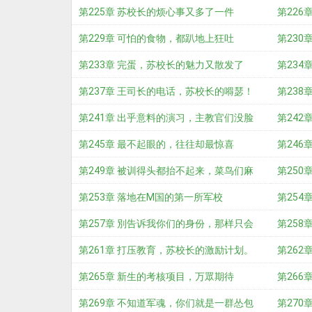
第225章 苏校长的烦心事又多了一件
边
第226
第229章 可怕的食物，都趴地上狂吐
第230
第233章 完蛋，苏校长的魅力又散发了
第234
第237章 王司长的电话，苏校长的嘚瑟！
功！
第238
第241章 出乎意料的演习，主教官们没脸
第242
说话了
第245章 最不起眼的，往往却最惊喜
第246
第249章 被训得头都抬不起来，菜鸟们麻
第250
了
第253章 落地在M国的第一所军校
第254
第257章 別告诉我你们的身份，那样只会
上？
第258
更惨
第261章 打压教育，苏校长的激励计划。
第262
第265章 新生的考核项目，万眾期待
第266
第269章 不知道军魂，你们就是一群怂包
第270