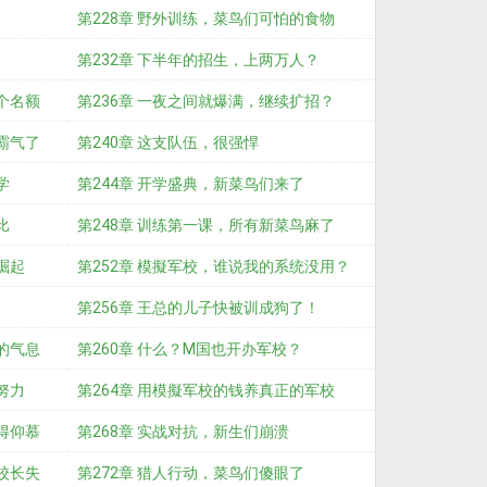
第228章 野外训练，菜鸟们可怕的食物
第232章 下半年的招生，上两万人？
个名额
第236章 一夜之间就爆满，继续扩招？
霸气了
第240章 这支队伍，很强悍
学
第244章 开学盛典，新菜鸟们来了
比
第248章 训练第一课，所有新菜鸟麻了
崛起
第252章 模擬军校，谁说我的系统没用？
第256章 王总的儿子快被训成狗了！
的气息
第260章 什么？M国也开办军校？
努力
第264章 用模擬军校的钱养真正的军校
得仰慕
第268章 实战对抗，新生们崩溃
校长失
第272章 猎人行动，菜鸟们傻眼了