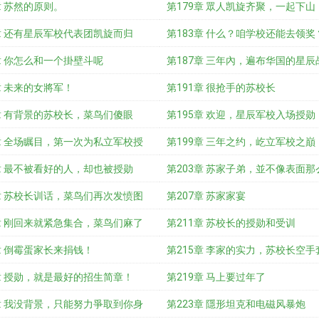
章 苏然的原则。
第179章 眾人凯旋齐聚，一起下山
章 还有星辰军校代表团凯旋而归
第183章 什么？咱学校还能去领奖
章 你怎么和一个掛壁斗呢
第187章 三年內，遍布华国的星辰
章 未来的女將军！
第191章 很抢手的苏校长
章 有背景的苏校长，菜鸟们傻眼
第195章 欢迎，星辰军校入场授勋
章 全场瞩目，第一次为私立军校授
第199章 三年之约，屹立军校之巔
章 最不被看好的人，却也被授勋
第203章 苏家子弟，並不像表面那
章 苏校长训话，菜鸟们再次发愤图
第207章 苏家家宴
章 刚回来就紧急集合，菜鸟们麻了
第211章 苏校长的授勋和受训
章 倒霉蛋家长来捐钱！
第215章 李家的实力，苏校长空手
章 授勋，就是最好的招生简章！
第219章 马上要过年了
章 我没背景，只能努力爭取到你身
第223章 隱形坦克和电磁风暴炮