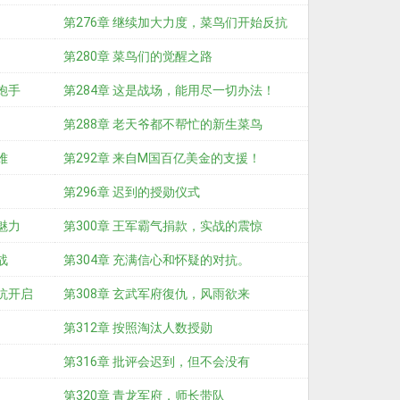
第276章 继续加大力度，菜鸟们开始反抗
第280章 菜鸟们的觉醒之路
炮手
第284章 这是战场，能用尽一切办法！
第288章 老天爷都不帮忙的新生菜鸟
难
第292章 来自M国百亿美金的支援！
第296章 迟到的授勋仪式
魅力
第300章 王军霸气捐款，实战的震惊
战
第304章 充满信心和怀疑的对抗。
抗开启
第308章 玄武军府復仇，风雨欲来
第312章 按照淘汰人数授勋
第316章 批评会迟到，但不会没有
第320章 青龙军府，师长带队