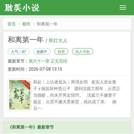
首页
都市
和离第一年
和离第一年
/
草灯大人
人气：87
连载中
投票
加入书架
最新章节：
第六十一章 正文完结
更新时间：2026-07-08 13:15
双处｜上位者低头｜男强女弱 老实人农女妻
子 x 疯批坏种贵公子 遇到沈庭兰那年，云霓正
当婚龄，尚未开男女情窍。 沈庭兰不嫌妻子
跛足，云霓不嫌夫君家贫，就此成了亲。 婚
后一..
《和离第一年》最新章节