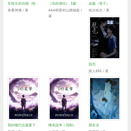
军校生的玩物（暗
《岛屿潮信》【豪
血藤（母子）
叁看神佛 / 著
AAA稻香村山楂锅盔 /
哈次哈次 / 著
著
脱壳
路人886 / 著
我的哑巴总裁妻子
继承战争（强制）
唇友谊