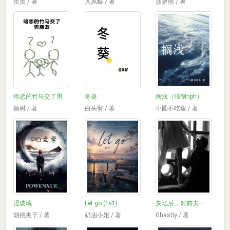
蛋蛋 / 著
入风蝶 / 著
菠萝熊 / 著
暗恋的竹马交了男
冬葵
搁浅（强制nph）
杨树 / 著
白头翁 / 著
小圆不吃鱼 / 著
涩玻璃
Let go (1v1)
失忆后，对前夫一
胡桃夹子 / 著
奶油小姐 / 著
Ghastly / 著