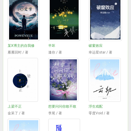
某X博主的自我修
半坏
破窗效应
雁雁回时 / 著
逢你 / 著
幸运星star / 著
上梁不正
想要问问你敢不敢
浮生戏配
金呆了 / 著
李尾 / 著
零度Void / 著