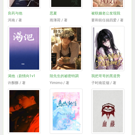
良药与他
恶夏
被联姻老公发现我
洱南 / 著
雨薄荷 / 著
要和前任搞四爱 / 著
渴他（剧情向1v1
陸先生的祕密特調
我把哥哥的黑道势
许酥酥 / 著
Yimimo / 著
子时南笙烟 / 著