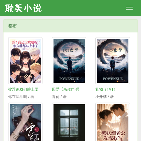
都市
被淫追粉们缠上团
囚爱【亲叔侄 强
礼物（1V1）
你在流泪吗 / 著
青荷 / 著
小开橘 / 著