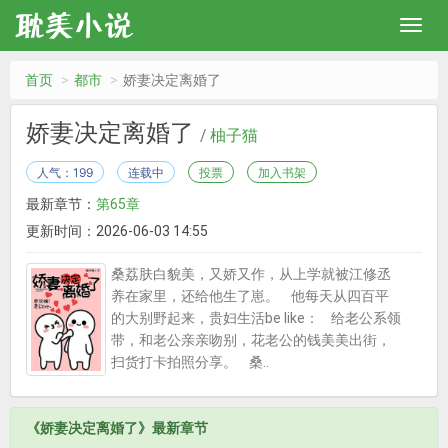
首页
都市
娇妻决定离婚了
娇妻决定离婚了
/
柚子猫
人气：199
连载中
投票
加入书架
最新章节：
第65章
更新时间：2026-06-03 14:55
桑荔肤白貌美，又娇又作，从上学就被江修丞
养在家里，还给他生了崽。 他每天从四百平
的大别野起来，贵妇生活be like： 给老公系领
带，和老公亲亲吻别，花老公的钱美美出街，
扫货打卡拍照分享。 桑..
《娇妻决定离婚了》最新章节