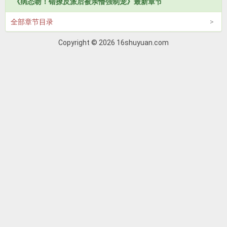
《病态吻！错撩反派后被亲懵强制宠》最新章节
全部章节目录
Copyright © 2026 16shuyuan.com