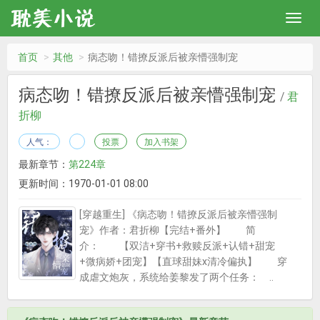
首页
其他
病态吻！错撩反派后被亲懵强制宠
病态吻！错撩反派后被亲懵强制宠
/
君
折柳
人气：
投票
加入书架
最新章节：
第224章
更新时间：1970-01-01 08:00
[穿越重生] 《病态吻！错撩反派后被亲懵强制
宠》作者：君折柳【完结+番外】 简
介： 【双洁+穿书+救赎反派+认错+甜宠
+微病娇+团宠】【直球甜妹x清冷偏执】 穿
成虐文炮灰，系统给姜黎发了两个任务： ..