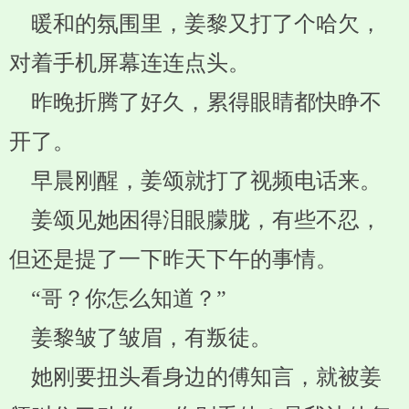
暖和的氛围里，姜黎又打了个哈欠，
对着手机屏幕连连点头。
昨晚折腾了好久，累得眼睛都快睁不
开了。
早晨刚醒，姜颂就打了视频电话来。
姜颂见她困得泪眼朦胧，有些不忍，
但还是提了一下昨天下午的事情。
“哥？你怎么知道？”
姜黎皱了皱眉，有叛徒。
她刚要扭头看身边的傅知言，就被姜