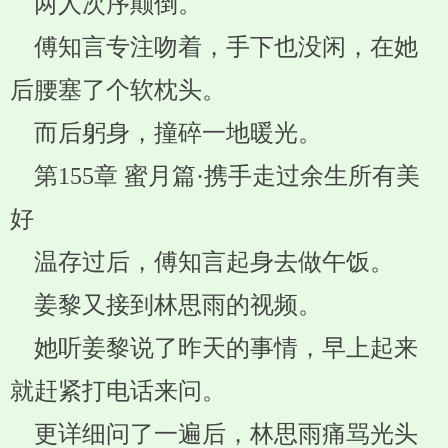
两人次序颠倒。
傅知言专注吻着，手下也没闲，在她
后腰塞了个软枕头。
而后躬身，撞碎一地暖光。
第155章 蜜月篇·携手走过余生所有美
好
温存过后，傅知言起身去做午饭。
姜黎又接到林思雨的视频。
她听姜黎说了昨天的事情，早上起来
就赶紧打电话来问。
更详细问了一遍后，林思雨痛骂光头