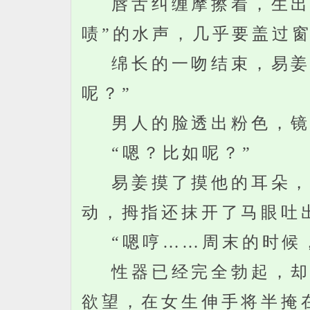
唇舌纠缠摩擦着，生出的
啧”的水声，几乎要盖过
绵长的一吻结束，易姜还
呢？”
男人的脸透出粉色，镜片
“嗯？比如呢？”
易姜摸了摸他的耳朵，凑
动，拇指还抹开了马眼吐
“嗯哼……周末的时候，
性器已经完全勃起，却还
欲望，在女生伸手将半掩