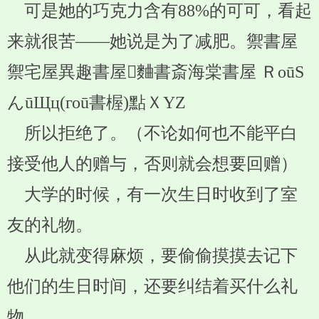
可是她的巧克力含有88%的可可，看起
来就很苦——她说是为了减肥。禦書屋
禦宅屋異趣書屋麯書斎海棠書屋 ＲоūS
んūЩц(гоū書楃)點ＸYZ
所以拒绝了。（不论如何也不能平白
接受他人的赠与，否则就会想要回赠）
大学的时候，有一次生日时收到了室
友的礼物。
从此就变得麻烦，要偷偷摸摸去记下
他们的生日时间，还要纠结着买什么礼
物。