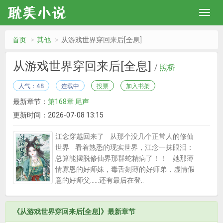
首页
其他
从游戏世界穿回来后[全息]
从游戏世界穿回来后[全息]
/
照桥
人气：48
连载中
投票
加入书架
最新章节：
第168章 尾声
更新时间：2026-07-08 13:15
江念穿越回来了 从那个没几个正常人的修仙
世界 看着熟悉的现实世界，江念一抹眼泪：
总算能摆脱修仙界那群蛇精病了！！ 她那薄
情寡恩的好师妹，毒舌刻薄的好师弟，虚情假
意的好师父……还有最后在登..
《从游戏世界穿回来后[全息]》最新章节