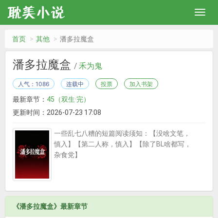
首页
其他
潘多拉魔盒
潘多拉魔盒
/
禾为鬼
人气：1086
连载中
投票
加入书架
最新章节：
45（双生·完）
更新时间：2026-07-23 17:08
一些乱七八糟的短篇阅读须知：【没啥文笔，
慎入】【第二人称，慎入】【除了BL啥都写，
杂食党】
《潘多拉魔盒》最新章节