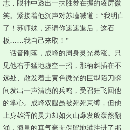
志，眼神中透出一抹胜券在握的凌厉微
笑。紧接着他沉声对苏瑾喊道：“我明白
了！苏师妹，还请你速速退后，这石
板……我自己来取！”
话音刚落，成峰的周身灵光暴涨。只
见他右手猛地虚空一招，那柄斜插在不
远处、散发着土黄色微光的巨型陌刀瞬
间发出一声清脆的兵鸣，受召狂飞回他
的掌心。成峰双腿虽被死死束缚，但他
上身雄浑的灵力却如火山爆发般轰然翻
涌，海量的真气毫无保留地灌注进了那