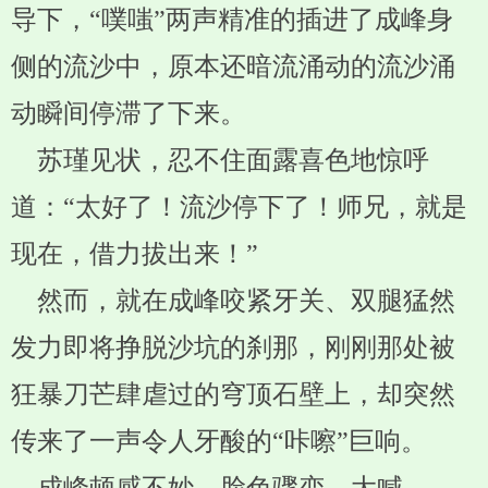
导下，“噗嗤”两声精准的插进了成峰身
侧的流沙中，原本还暗流涌动的流沙涌
动瞬间停滞了下来。
苏瑾见状，忍不住面露喜色地惊呼
道：“太好了！流沙停下了！师兄，就是
现在，借力拔出来！”
然而，就在成峰咬紧牙关、双腿猛然
发力即将挣脱沙坑的刹那，刚刚那处被
狂暴刀芒肆虐过的穹顶石壁上，却突然
传来了一声令人牙酸的“咔嚓”巨响。