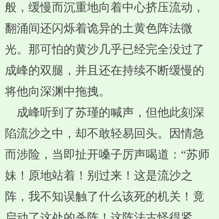
般，缓慢而沉重地向着中心挤压流动，
翻涌间还闪烁着诡异的土黄色阵法微
光。那可怕的黄沙几乎已经完全没过了
成峰的双腿，并且还在持续不断缓慢的
将他向深渊中拖拽。
成峰听到了苏瑾的喊声，但他此刻深
陷流沙之中，却不敢轻易回头。因情急
而涉险，当即扯开嗓子厉声喝道：“苏师
妹！原地站着！别过来！这是流沙之
阵，我不知误触了什么该死的机关！竟
启动了这处的杀阵！这阵法古怪得紧，