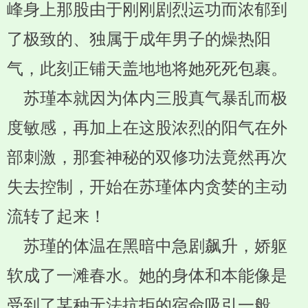
峰身上那股由于刚刚剧烈运功而浓郁到
了极致的、独属于成年男子的燥热阳
气，此刻正铺天盖地地将她死死包裹。
苏瑾本就因为体内三股真气暴乱而极
度敏感，再加上在这股浓烈的阳气在外
部刺激，那套神秘的双修功法竟然再次
失去控制，开始在苏瑾体内贪婪的主动
流转了起来！
苏瑾的体温在黑暗中急剧飙升，娇躯
软成了一滩春水。她的身体和本能像是
受到了某种无法抗拒的宿命吸引一般，