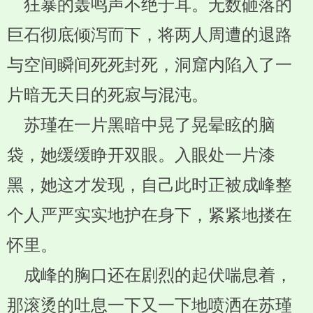
狂暴的轰鸣声不绝于耳。无数砸落的
巨石彻底倾泻而下，将两人周遭的退路
与空间瞬间死死封死，洞窟内陷入了一
片暗无天日的死寂与混沌。
苏瑾在一片黑暗中晃了晃晕眩的脑
袋，她缓缓睁开双眼。入眼处一片漆
黑，她这才发现，自己此时正被成峰整
个人严严实实地护在身下，紧紧地搂在
怀里。
成峰的胸口还在剧烈的起伏喘息着，
那滚烫的吐息一下又一下地喷洒在苏瑾