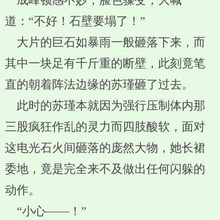
成峰顿感不妙，脸色骤变，大喊
道：“不好！石壁要塌了！”
大片的巨石如暴雨一般砸落下来，而
其中一块足有千斤重的断壁，此刻竟笔
直的朝着阵法边缘的苏瑾砸了过去。
此时的苏瑾本就因为强行压制体内那
三股疯狂作乱的灵力而四肢酸软，面对
这电光石火间砸落的庞然大物，她长裙
委地，竟是完全来不及做出任何闪躲的
动作。
“小心——！”