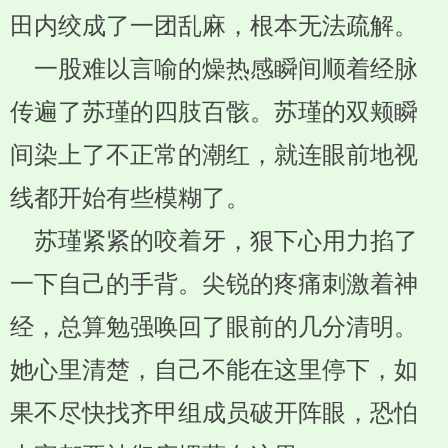
田内绞成了一团乱麻，根本无法疏解。
一股难以言喻的燥热感瞬间顺着经脉
传遍了苏瑾的四肢百骸。苏瑾的双颊瞬
间染上了不正常的潮红，就连眼前地视
线都开始有些模糊了。
苏瑾紧紧的咬着牙，狠下心用力掐了
一下自己的手背。尖锐的疼痛刺激着神
经，总算勉强唤回了眼前的几分清明。
她心里清楚，自己不能在这里停下，如
果不尽快找齐甲组成员破开阵眼，恐怕