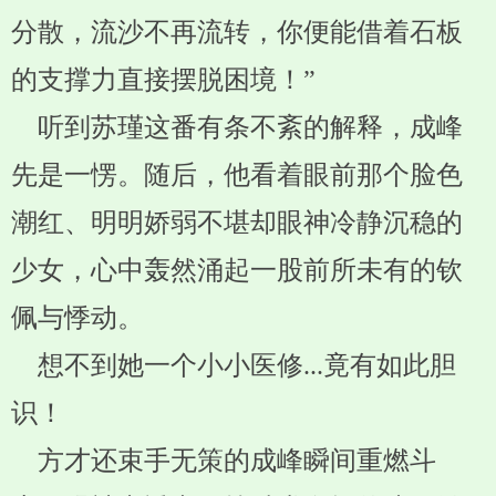
分散，流沙不再流转，你便能借着石板
的支撑力直接摆脱困境！”
听到苏瑾这番有条不紊的解释，成峰
先是一愣。随后，他看着眼前那个脸色
潮红、明明娇弱不堪却眼神冷静沉稳的
少女，心中轰然涌起一股前所未有的钦
佩与悸动。
想不到她一个小小医修...竟有如此胆
识！
方才还束手无策的成峰瞬间重燃斗