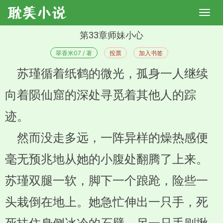
第33章师妹小心
翠香米07 / 著
投票
加入书签
苏瑾循着纸鹤的微光，孤身一人继续
向着陨仙窟的深处寻觅着其他人的踪
迹。
然而没走多远，一阵异样的燥热感便
毫无预兆地从她的小腹处翻腾了上来。
苏瑾双腿一软，脚下一个踉跄，险些一
头栽倒在地上。她急忙伸出一只手，死