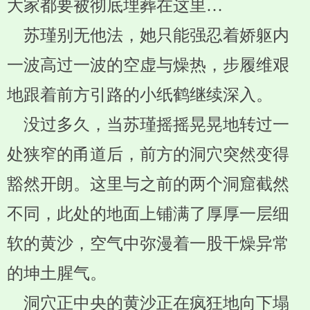
大家都要被彻底埋葬在这里…
苏瑾别无他法，她只能强忍着娇躯内
一波高过一波的空虚与燥热，步履维艰
地跟着前方引路的小纸鹤继续深入。
没过多久，当苏瑾摇摇晃晃地转过一
处狭窄的甬道后，前方的洞穴突然变得
豁然开朗。这里与之前的两个洞窟截然
不同，此处的地面上铺满了厚厚一层细
软的黄沙，空气中弥漫着一股干燥异常
的坤土腥气。
洞穴正中央的黄沙正在疯狂地向下塌