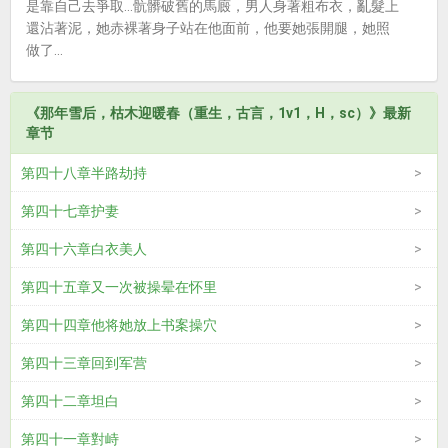
是靠自己去爭取...骯髒破舊的馬廄，男人身著粗布衣，亂髮上
還沾著泥，她赤裸著身子站在他面前，他要她張開腿，她照
做了...
《那年雪后，枯木迎暖春（重生，古言，1v1，H，sc）》最新
章节
第四十八章半路劫持
第四十七章护妻
第四十六章白衣美人
第四十五章又一次被操晕在怀里
第四十四章他将她放上书案操穴
第四十三章回到军营
第四十二章坦白
第四十一章對峙