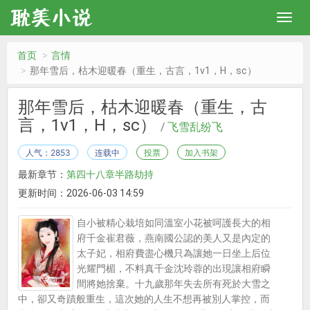
首页
言情
那年雪后，枯木迎暖春（重生，古言，1v1，H，sc）
那年雪后，枯木迎暖春（重生，古
言，1v1，H，sc）
/
飞雪乱纷飞
人气：2853
连载中
投票
加入书架
最新章节：
第四十八章半路劫持
更新时间：2026-06-03 14:59
自小被精心栽培如同溫室小花被呵護長大的相
府千金崔君薇，燕南國公認的美人又是內定的
太子妃，相府費盡心機只為讓她一日坐上后位
光耀門楣，不料真千金沈玲蓉的出現讓相府瞬
間將她捨棄。十九歲那年失去所有死於大雪之
中，卻又奇蹟般重生，這次她的人生不想再被別人掌控，而