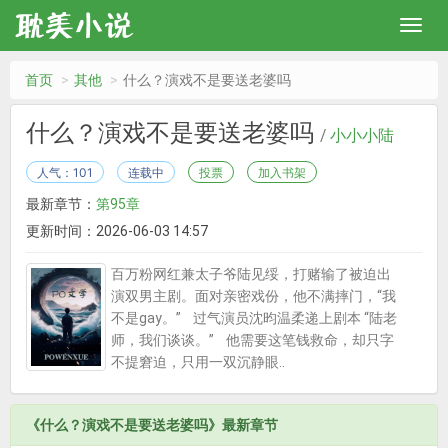
首页
其他
什么？演戏不是要送老婆吗
什么？演戏不是要送老婆吗
/
小小小陆
人气：101
连载中
投票
加入书架
最新章节：
第95章
更新时间：2026-06-03 14:57
百万粉网红兼太子爷陆见绥，打赌输了被迫出
演双男主剧。面对亲密戏份，他不满摔门，“我
不是gay。” 过气演员沈昀温柔递上剧本 “陆老
师，我们谈谈。” 他需要这笔钱救命，却只字
不提窘迫，只用一双沉静眼..
《什么？演戏不是要送老婆吗》最新章节