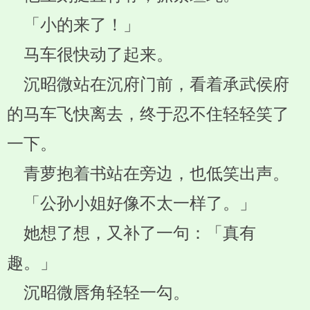
「小的来了！」
马车很快动了起来。
沉昭微站在沉府门前，看着承武侯府
的马车飞快离去，终于忍不住轻轻笑了
一下。
青萝抱着书站在旁边，也低笑出声。
「公孙小姐好像不太一样了。」
她想了想，又补了一句：「真有
趣。」
沉昭微唇角轻轻一勾。