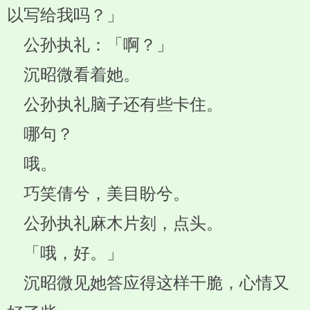
以写给我吗？」
公孙执礼：「啊？」
沉昭微看着她。
公孙执礼脑子还有些卡住。
哪句？
哦。
巧笑倩兮，美目盼兮。
公孙执礼麻木片刻，点头。
「哦，好。」
沉昭微见她答应得这样干脆，心情又