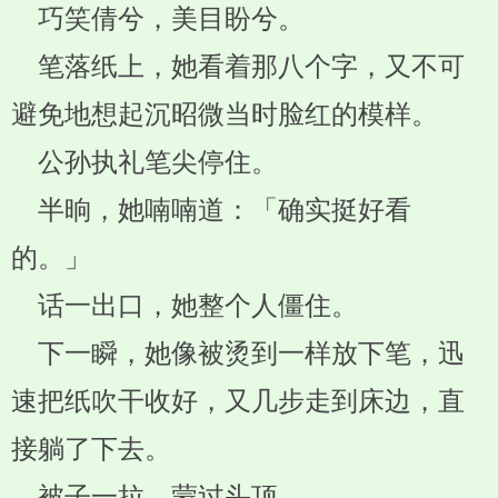
巧笑倩兮，美目盼兮。
笔落纸上，她看着那八个字，又不可
避免地想起沉昭微当时脸红的模样。
公孙执礼笔尖停住。
半晌，她喃喃道：「确实挺好看
的。」
话一出口，她整个人僵住。
下一瞬，她像被烫到一样放下笔，迅
速把纸吹干收好，又几步走到床边，直
接躺了下去。
被子一拉，蒙过头顶。