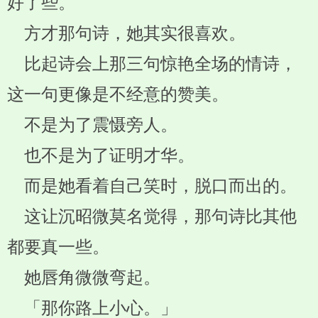
好了些。
方才那句诗，她其实很喜欢。
比起诗会上那三句惊艳全场的情诗，
这一句更像是不经意的赞美。
不是为了震慑旁人。
也不是为了证明才华。
而是她看着自己笑时，脱口而出的。
这让沉昭微莫名觉得，那句诗比其他
都要真一些。
她唇角微微弯起。
「那你路上小心。」