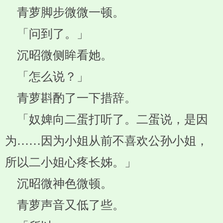
青萝脚步微微一顿。
「问到了。」
沉昭微侧眸看她。
「怎么说？」
青萝斟酌了一下措辞。
「奴婢向二蛋打听了。二蛋说，是因
为……因为小姐从前不喜欢公孙小姐，
所以二小姐心疼长姊。」
沉昭微神色微顿。
青萝声音又低了些。