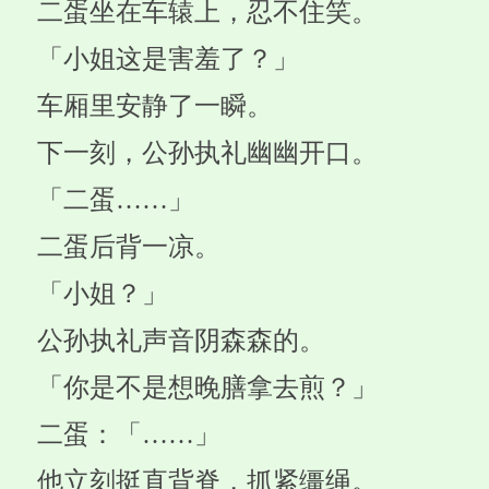
二蛋坐在车辕上，忍不住笑。
「小姐这是害羞了？」
车厢里安静了一瞬。
下一刻，公孙执礼幽幽开口。
「二蛋……」
二蛋后背一凉。
「小姐？」
公孙执礼声音阴森森的。
「你是不是想晚膳拿去煎？」
二蛋：「……」
他立刻挺直背脊，抓紧缰绳。