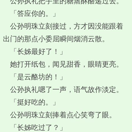
公孙执礼把手里的糖蒸酥酪递过去。
「答应你的。」
公孙明珠立刻接过，方才因没能跟着
出门的那点小委屈瞬间烟消云散。
「长姊最好了！」
她打开纸包，闻见甜香，眼睛更亮。
「是云酪坊的！」
公孙执礼嗯了一声，语气故作淡定。
「挺好吃的。」
公孙明珠立刻捧着点心笑弯了眼。
「长姊吃过了？」