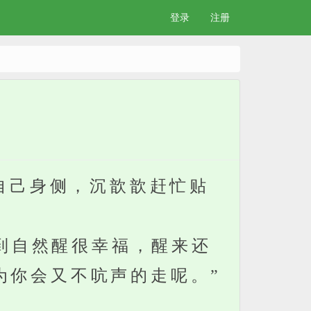
登录
注册
自己身侧，沉歆歆赶忙贴
到自然醒很幸福，醒来还
为你会又不吭声的走呢。”