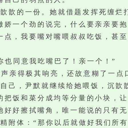
歆的一份。她就借题发挥死缠烂
撒娇一个劲的说完，什么要亲亲要抱
一点，我要嘴对嘴喂叔叔吃饭，甚至
。
也同意我吃嘴巴了！亲一个！”
声亲得极其响亮，还故意糊了一点
己，尹默就继续给她喂饭，沉歆
的把饭和菜分成均等分量的小块，让
她好好擦拭嘴角，唯一能说的只有无
附体：“那你以后就做好我们所有