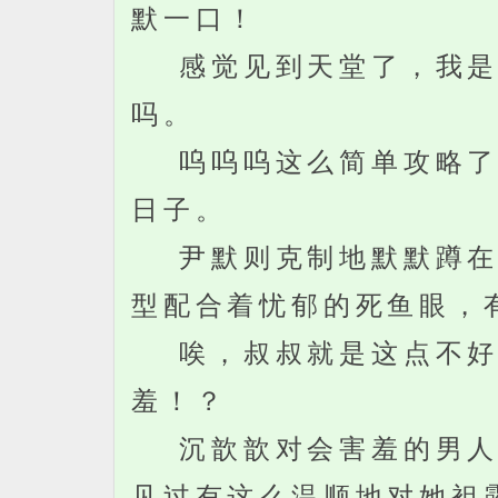
默一口！
感觉见到天堂了，我是谁
吗。
呜呜呜这么简单攻略了叔
日子。
尹默则克制地默默蹲在一
型配合着忧郁的死鱼眼，
唉，叔叔就是这点不好，
羞！？
沉歆歆对会害羞的男人肃
见过有这么温顺地对她袒