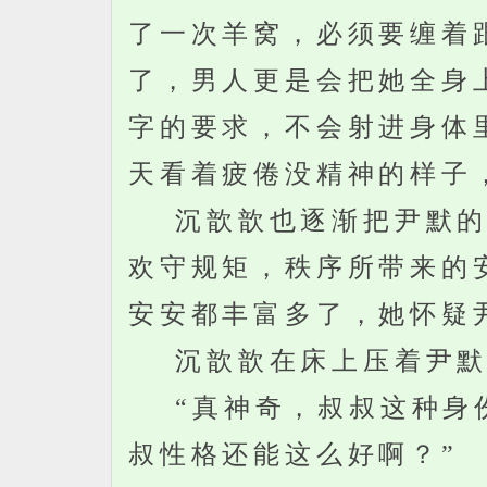
了一次羊窝，必须要缠着
了，男人更是会把她全身
字的要求，不会射进身体
天看着疲倦没精神的样子
沉歆歆也逐渐把尹默的性
欢守规矩，秩序所带来的
安安都丰富多了，她怀疑
沉歆歆在床上压着尹默
“真神奇，叔叔这种身份
叔性格还能这么好啊？”