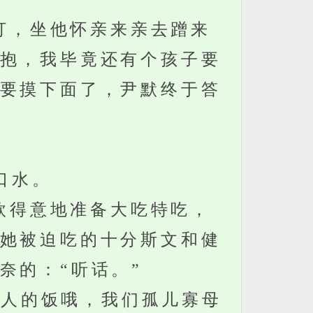
打，坐他怀亲来亲去蹭来
抱，我毕竟还有个孩子要
要摸下面了，尹默终于答
口水。
歆得意地准备大吃特吃，
她被迫吃的十分斯文和健
奈的：“听话。”
人的饭哦，我们孤儿寡母