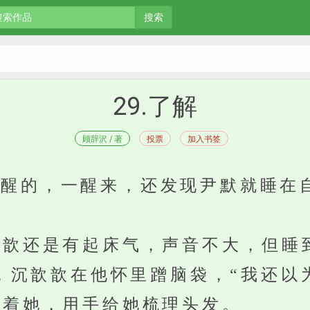
搜索
29.了解
顾辞沢 / 著
投票
加入书签
的，一醒来，还发现尹默就睡在
歆还是有起床气，声音不大，但睡
，沉歆歆在他怀里蹭脑袋，“我还以
着她，用手给她梳理头发。