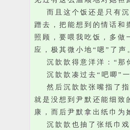
而且这个饭还是只有沉歆
蹭去，把能想到的情话和
照顾，要喂我吃饭，多做
应，极其微小地“嗯”了声
沉歆歆得意洋洋：“那你
沉歆歆凑过去“吧唧”一
然后沉歆歆张嘴指了指自
就是没想到尹默还能细致
康，而后尹默拿出纸巾为
沉歆歆也抽了张纸巾戏精