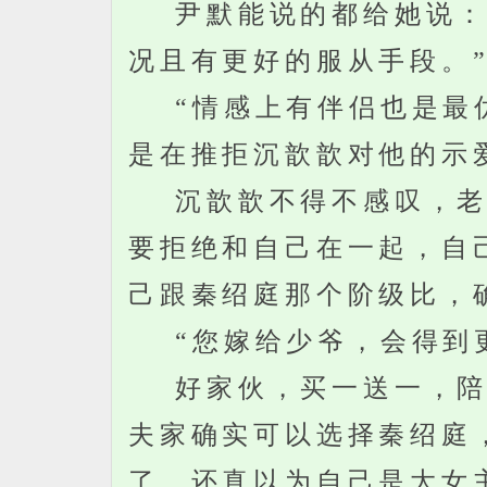
尹默能说的都给她说：“
况且有更好的服从手段。
“情感上有伴侣也是最优
是在推拒沉歆歆对他的示
沉歆歆不得不感叹，老天
要拒绝和自己在一起，自
己跟秦绍庭那个阶级比，
“您嫁给少爷，会得到更
好家伙，买一送一，陪嫁
夫家确实可以选择秦绍庭
了，还真以为自己是大女