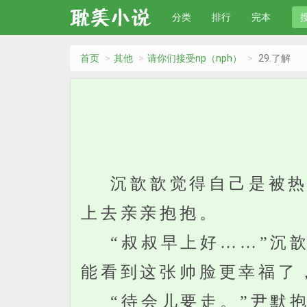
分类
排行
完本
首页
其他
请你们接受np（nph）
29.了解
沉歆歆觉得自己是被热醒
上去亲亲抱抱。
“叔叔早上好……”沉歆
能看到这张帅脸更幸福了
“待会儿要走。”尹默抱