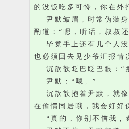
的没饭吃多可怜，你在外
尹默皱眉，时常伪装身份
酌道：“嗯，听话，叔叔还
毕竟手上还有几个人没处
也必须回去见少爷汇报情
沉歆歆眨巴眨巴眼：“那
尹默：“嗯。”
沉歆歆抱着尹默，就像一
在偷情同居哦，我会好好
“真的，你别不信我，秦