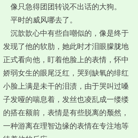
像只急得团团转说不出话的大狗。
平时的威风哪去了。
沉歆歆心中有些自嘲似的，像是终于
发现了他的软肋，她此时才泪眼朦胧地
正式看向他，盯着他脸上的表情，怀中
娇弱女生的眼尾泛红，哭到缺氧的绯红
小脸上满是未干的泪渍，由于哭叫过嗓
子发哑的喘息着，发丝也凌乱成一缕缕
的搭在额前，表情是有些脱离的颓然，
一种游离在理智边缘的表情在专注地等