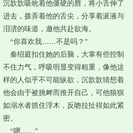
沉歆歆吸吮着他僵硬的唇，将小舌伸了
进去，拨弄着他的舌尖，分享着涎液与
泪渍的味道，邀他共赴欲海。
“你喜欢我……不是吗？”
秦绍庭扣住她的后脑，大掌有些控制
不住力气，呼吸明显变得粗重，像他这
样的人似乎不可能纵欲，沉歆歆猜想着
他会由于被挑衅而推开自己，可他狼狈
如溺水者抓住浮木，反吻拉扯得如此紧
密。
“嗯……”