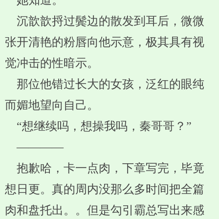
她知道。
沉歆歆捋过鬓边的散发到耳后，微微
张开清艳的粉唇向他示意，极其具有视
觉冲击的性暗示。
那位他错过长大的女孩，泛红的眼纯
而媚地望向自己。
“想继续吗，想操我吗，秦哥哥？”
————
抱歉哈，卡一点肉，下章写完，毕竟
想日更。真的周内没那么多时间把全篇
肉和盘托出。。但是勾引霸总写出来感