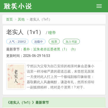
首页
其他
老实人（1v1）
老实人（1v1）
/
曈帝
人气：25912
连载中
投票
加入书架
最新章节：
番外：近朱者赤近墨者黑（1）（h）
更新时间：2026-06-29 16:53
宁然以为父母为自己安排的相亲对象会是像小
说里一样冷峻严肃的霸道总裁，未曾想见面第
一天便对此人打上另一个极端刻板印象标签：
聂取麟此人风趣幽默，谦逊有礼，然而长得却
一副狐狸精样，绝对是个渣男！? 对于..
《老实人（1v1）》最新章节