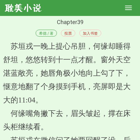
Chapter39
希德 / 著
投票
加入书签
苏垣戎一晚上提心吊胆，何缘却睡得
舒坦，悠悠转到十一点才醒。窗外天空
湛蓝敞亮，她唇角极小地向上勾了下，
惬意地翻了个身摸到手机，亮屏即是大
大的11:04。
何缘嘴角撇下去，眉头皱起，撑在床
头柜继续看。