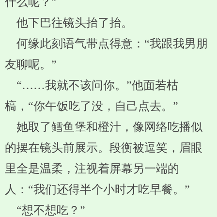
什么呢？”
他下巴往镜头抬了抬。
何缘此刻语气带点得意：“我跟我男朋
友聊呢。”
“……我就不该问你。”他面若枯
槁，“你午饭吃了没，自己点去。”
她取了鳕鱼堡和橙汁，像网络吃播似
的摆在镜头前展示。段衡被逗笑，眉眼
里全是温柔，注视着屏幕另一端的
人：“我们还得半个小时才吃早餐。”
“想不想吃？”