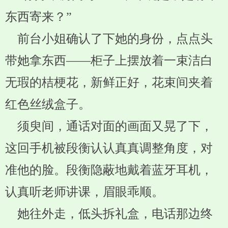
东西寄来？”
前台小姐确认了下她的身份，点点头
带她拿东西——柜子上摆放着一束洁白
无瑕的桔梗花，新鲜正好，花束间夹着
红色丝绒盒子。
须臾间，通话对面的画面又晃了下，
这回手机被段衡认认真真调整角度，对
准他的脸。段衡隐蔽地戴着蓝牙耳机，
认真听老师讲课，眉眼乖顺。
她往外走，低头拆礼盒，电话那边终